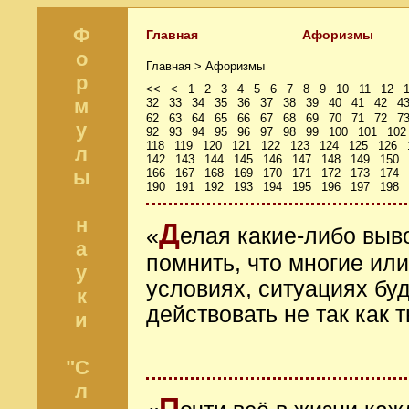
Ф
Главная
Афоризмы
о
Главная >
Афоризмы
р
<<
<
1
2
3
4
5
6
7
8
9
10
11
12
м
32
33
34
35
36
37
38
39
40
41
42
4
62
63
64
65
66
67
68
69
70
71
72
7
у
92
93
94
95
96
97
98
99
100
101
102
118
119
120
121
122
123
124
125
126
л
142
143
144
145
146
147
148
149
150
ы
166
167
168
169
170
171
172
173
174
190
191
192
193
194
195
196
197
198
н
Д
«
елая какие-либо выво
а
помнить, что многие ил
у
условиях, ситуациях буд
к
действовать не так как 
и
"С
л
П