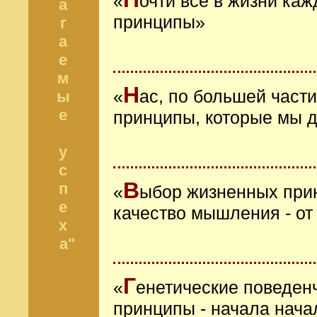
«
очти всё в жизни ка
а
принципы»
г
а
е
м
Н
«
ас, по большей част
ы
е
принципы, которые мы 
у
с
В
п
«
ыбор жизненных прин
е
качество мышления - о
х
а"
Г
«
енетические поведен
принципы - начала нача