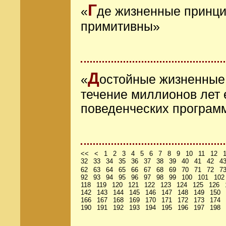
Г
«
де жизненные принци
примитивны»
Д
«
остойные жизненные
течение миллионов лет 
поведенческих програм
<<
<
1
2
3
4
5
6
7
8
9
10
11
12
32
33
34
35
36
37
38
39
40
41
42
4
62
63
64
65
66
67
68
69
70
71
72
7
92
93
94
95
96
97
98
99
100
101
102
118
119
120
121
122
123
124
125
126
142
143
144
145
146
147
148
149
150
166
167
168
169
170
171
172
173
174
190
191
192
193
194
195
196
197
198