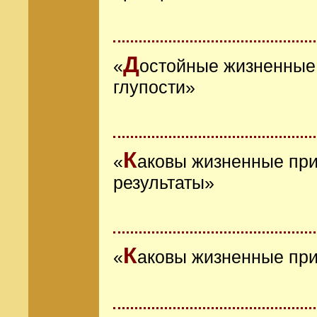
Д
«
остойные жизненные 
глупости»
К
«
аковы жизненные при
результаты»
К
«
аковы жизненные при