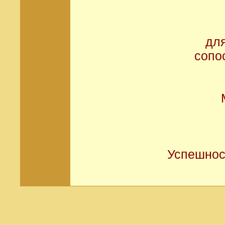
дл
сопо
Успешнос