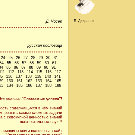
Б. Дизраэли
Д. Чосер
русская пословица
24
25
26
27
28
29
30
31
54
55
56
57
58
59
60
61
84
85
86
87
88
89
90
91
111
112
113
114
115
116
117
35
136
137
138
139
140
141
59
160
161
162
163
164
165
83
184
185
186
187
188
189
йте учебник
"Слагаемые успеха"!
ость содержащихся в нём знаний
ия решать самые сложные задачи
а с совокупной ценностью знаний
всех остальных наук!!!
 принципы книги включены в сайт