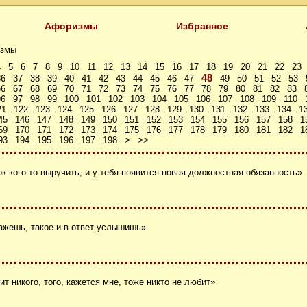
Афоризмы
Избранное
змы
4
5
6
7
8
9
10
11
12
13
14
15
16
17
18
19
20
21
22
23
48
36
37
38
39
40
41
42
43
44
45
46
47
49
50
51
52
53
66
67
68
69
70
71
72
73
74
75
76
77
78
79
80
81
82
83
96
97
98
99
100
101
102
103
104
105
106
107
108
109
110
21
122
123
124
125
126
127
128
129
130
131
132
133
134
1
45
146
147
148
149
150
151
152
153
154
155
156
157
158
1
69
170
171
172
173
174
175
176
177
178
179
180
181
182
1
93
194
195
196
197
198
>
>>
ок кого-то выручить, и у тебя появится новая должностная обязанность»
ажешь, такое и в ответ услышишь»
ит никого, того, кажется мне, тоже никто не любит»