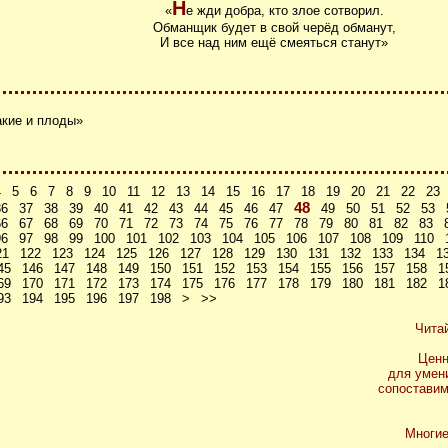
Н
«
е жди добра, кто злое сотворил.
Обманщик будет в свой черёд обманут,
И все над ним ещё смеяться станут»
акие и плоды»
4
5
6
7
8
9
10
11
12
13
14
15
16
17
18
19
20
21
22
23
48
36
37
38
39
40
41
42
43
44
45
46
47
49
50
51
52
53
66
67
68
69
70
71
72
73
74
75
76
77
78
79
80
81
82
83
96
97
98
99
100
101
102
103
104
105
106
107
108
109
110
21
122
123
124
125
126
127
128
129
130
131
132
133
134
1
45
146
147
148
149
150
151
152
153
154
155
156
157
158
1
69
170
171
172
173
174
175
176
177
178
179
180
181
182
1
93
194
195
196
197
198
>
>>
Чита
Ценн
для умен
сопоставим
Многие