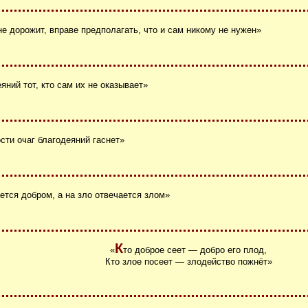
 не дорожит, вправе предполагать, что и сам никому не нужен»
яний тот, кто сам их не оказывает»
сти очаг благодеяний гаснет»
ется добром, а на зло отвечается злом»
К
«
то доброе сеет ― добро его плод,
Кто злое посеет ― злодейство пожнёт»