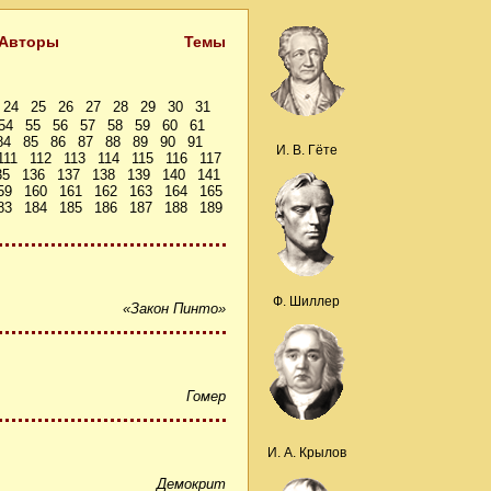
Авторы
Темы
24
25
26
27
28
29
30
31
54
55
56
57
58
59
60
61
84
85
86
87
88
89
90
91
И. В. Гёте
111
112
113
114
115
116
117
35
136
137
138
139
140
141
59
160
161
162
163
164
165
83
184
185
186
187
188
189
Ф. Шиллер
«Закон Пинто»
Гомер
И. А. Крылов
Демокрит