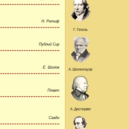
Н. Ретиф
Г. Гегель
Публий Сир
Е. Шилов
А. Шопенгауэр
Плавт
А. Дистервег
Саади