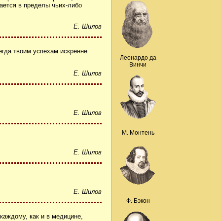
гается в пределы чьих-либо
Е. Шилов
гда твоим успехам искренне
Леонардо да
Винчи
Е. Шилов
Е. Шилов
М. Монтень
Е. Шилов
Е. Шилов
Ф. Бэкон
аждому, как и в медицине,