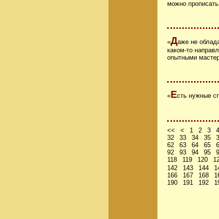
можно прописать
Д
«
аже не облад
каком-то направ
опытными масте
Е
«
сть нужные с
<<
<
1
2
3
32
33
34
35
62
63
64
65
92
93
94
95
118
119
120
1
142
143
144
1
166
167
168
1
190
191
192
1