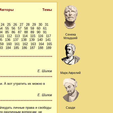
Авторы
Темы
24
25
26
27
28
29
30
31
54
55
56
57
58
59
60
61
84
85
86
87
88
89
90
91
Сенека
111
112
113
114
115
116
117
Младший
35
136
137
138
139
140
141
59
160
161
162
163
164
165
83
184
185
186
187
188
189
Е. Шилов
Марк Аврелий
и. А вот утратить их можно в
Е. Шилов
облюдать личные права и свободы
Саади
по различным вопросам; не