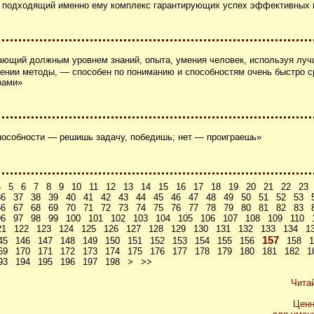
 подходящий именно ему комплекс гарантирующих успех эффективных 
ающий должным уровнем знаний, опыта, умения человек, используя лу
лении методы, — способен по пониманию и способностям очень быстро с
рами»
пособности — решишь задачу, победишь; нет — проиграешь»
4
5
6
7
8
9
10
11
12
13
14
15
16
17
18
19
20
21
22
23
36
37
38
39
40
41
42
43
44
45
46
47
48
49
50
51
52
53
66
67
68
69
70
71
72
73
74
75
76
77
78
79
80
81
82
83
96
97
98
99
100
101
102
103
104
105
106
107
108
109
110
21
122
123
124
125
126
127
128
129
130
131
132
133
134
1
157
45
146
147
148
149
150
151
152
153
154
155
156
158
1
69
170
171
172
173
174
175
176
177
178
179
180
181
182
1
93
194
195
196
197
198
>
>>
Чита
Ценн