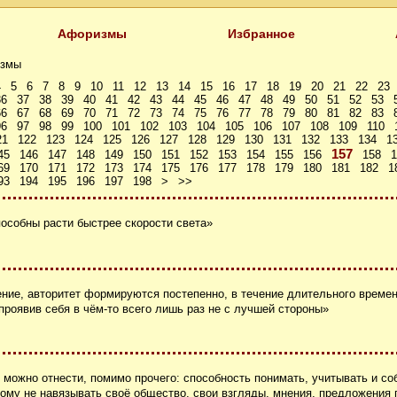
Афоризмы
Избранное
змы
4
5
6
7
8
9
10
11
12
13
14
15
16
17
18
19
20
21
22
23
36
37
38
39
40
41
42
43
44
45
46
47
48
49
50
51
52
53
66
67
68
69
70
71
72
73
74
75
76
77
78
79
80
81
82
83
96
97
98
99
100
101
102
103
104
105
106
107
108
109
110
21
122
123
124
125
126
127
128
129
130
131
132
133
134
1
157
45
146
147
148
149
150
151
152
153
154
155
156
158
1
69
170
171
172
173
174
175
176
177
178
179
180
181
182
1
93
194
195
196
197
198
>
>>
пособны расти быстрее скорости света»
ение, авторитет формируются постепенно, в течение длительного времен
проявив себя в чём-то всего лишь раз не с лучшей стороны»
 можно отнести, помимо прочего: способность понимать, учитывать и с
ому не навязывать своё общество, свои взгляды, мнения, предложения 