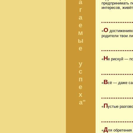
а
предпринимать по
интересов, живёт
г
а
е
О
«
достижениях 
м
родители твои л
ы
е
Н
«
е рискуй — по
у
с
п
В
«
сё — даже са
е
х
а"
П
«
устые разгов
Д
«
ля обретения