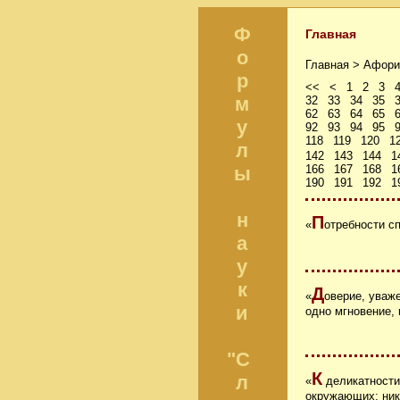
Ф
Главная
о
Главная >
Афори
р
<<
<
1
2
3
м
32
33
34
35
62
63
64
65
у
92
93
94
95
118
119
120
1
л
142
143
144
1
ы
166
167
168
1
190
191
192
1
н
П
«
отребности с
а
у
к
Д
«
оверие, уваж
и
одно мгновение, 
"С
К
л
«
деликатности
окружающих; ник