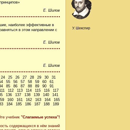
принципов»
Е. Шилов
чшие, наиболее эффективные в
У. Шекспир
равняться в этом направлении с
Е. Шилов
Е. Шилов
24
25
26
27
28
29
30
31
54
55
56
57
58
59
60
61
84
85
86
87
88
89
90
91
111
112
113
114
115
116
117
35
136
137
138
139
140
141
59
160
161
162
163
164
165
83
184
185
186
187
188
189
йте учебник
"Слагаемые успеха"!
ость содержащихся в нём знаний