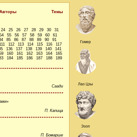
Авторы
Темы
24
25
26
27
28
29
30
31
54
55
56
57
58
59
60
61
84
85
86
87
88
89
90
91
Гомер
111
112
113
114
115
116
117
35
136
137
138
139
140
141
59
160
161
162
163
164
165
83
184
185
186
187
188
189
Лао Цзы
Саади
дами»
П. Капица
Эзоп
П. Бомарше