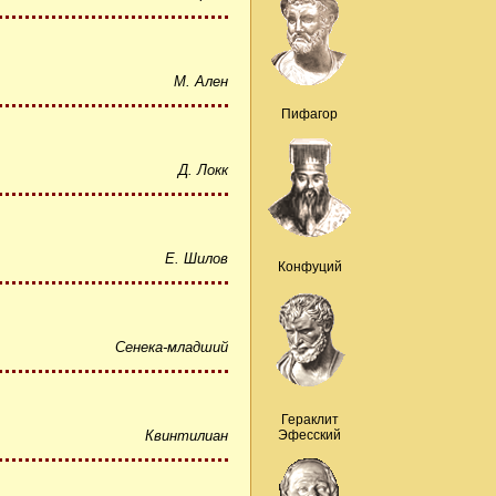
М. Ален
Пифагор
Д. Локк
Е. Шилов
Конфуций
Сенека-младший
Гераклит
Квинтилиан
Эфесский