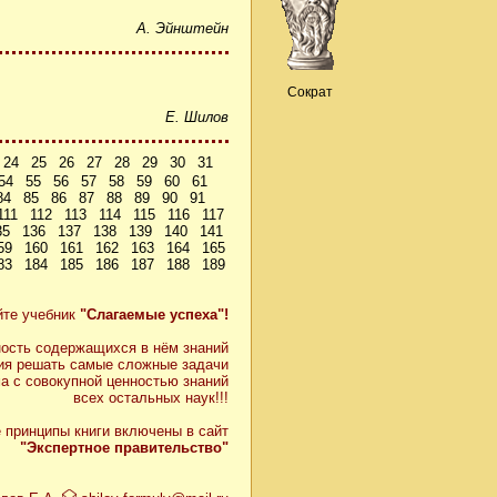
А. Эйнштейн
Сократ
Е. Шилов
24
25
26
27
28
29
30
31
54
55
56
57
58
59
60
61
84
85
86
87
88
89
90
91
111
112
113
114
115
116
117
35
136
137
138
139
140
141
59
160
161
162
163
164
165
83
184
185
186
187
188
189
йте учебник
"Слагаемые успеха"!
ость содержащихся в нём знаний
ия решать самые сложные задачи
а с совокупной ценностью знаний
всех остальных наук!!!
 принципы книги включены в сайт
"Экспертное правительство"