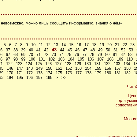
 невозможно, можно лишь сообщить информацию, знания о нём»
4
5
6
7
8
9
10
11
12
13
14
15
16
17
18
19
20
21
22
23
43
36
37
38
39
40
41
42
44
45
46
47
48
49
50
51
52
53
66
67
68
69
70
71
72
73
74
75
76
77
78
79
80
81
82
83
96
97
98
99
100
101
102
103
104
105
106
107
108
109
110
21
122
123
124
125
126
127
128
129
130
131
132
133
134
1
45
146
147
148
149
150
151
152
153
154
155
156
157
158
1
69
170
171
172
173
174
175
176
177
178
179
180
181
182
1
93
194
195
196
197
198
>
>>
Чита
Ценн
для умен
сопоставим
Многие