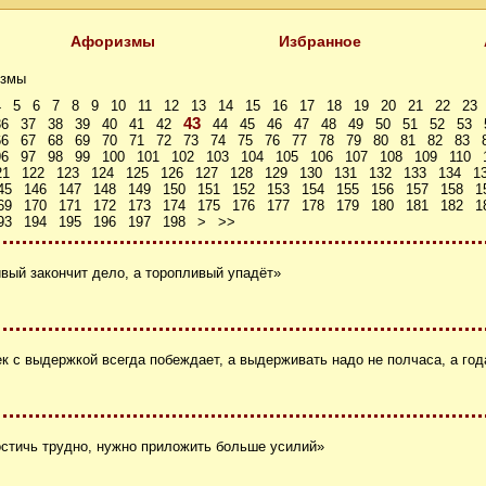
Афоризмы
Избранное
змы
4
5
6
7
8
9
10
11
12
13
14
15
16
17
18
19
20
21
22
23
43
36
37
38
39
40
41
42
44
45
46
47
48
49
50
51
52
53
66
67
68
69
70
71
72
73
74
75
76
77
78
79
80
81
82
83
96
97
98
99
100
101
102
103
104
105
106
107
108
109
110
21
122
123
124
125
126
127
128
129
130
131
132
133
134
1
45
146
147
148
149
150
151
152
153
154
155
156
157
158
1
69
170
171
172
173
174
175
176
177
178
179
180
181
182
1
93
194
195
196
197
198
>
>>
вый закончит дело, а торопливый упадёт»
к с выдержкой всегда побеждает, а выдерживать надо не полчаса, а го
остичь трудно, нужно приложить больше усилий»