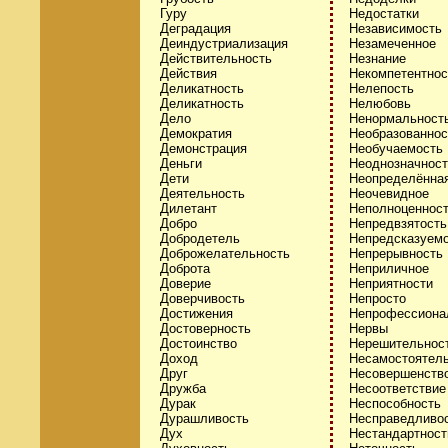
Гуру
Недостатки
Деградация
Независимость
Деиндустриализация
Незамеченное
Действительность
Незнание
Действия
Некомпетентнос
Деликатность
Нелепость
Деликатность
Нелюбовь
Дело
Ненормальност
Демократия
Необразованнос
Демонстрация
Необучаемость
Деньги
Неоднозначност
Дети
Неопределённа
Деятельность
Неочевидное
Дилетант
Неполноценнос
Добро
Непредвзятость
Добродетель
Непредсказуем
Доброжелательность
Непрерывность
Доброта
Неприличное
Доверие
Неприятности
Доверчивость
Непросто
Достижения
Непрофессиона
Достоверность
Нервы
Достоинство
Нерешительнос
Доход
Несамостоятел
Друг
Несовершенств
Дружба
Несоответствие
Дурак
Неспособность
Дурашливость
Несправедливо
Дух
Нестандартност