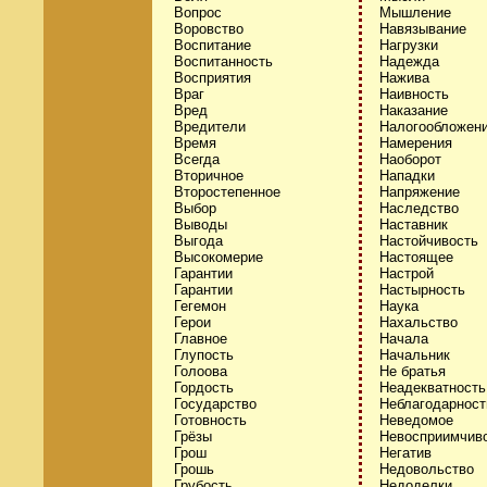
Вопрос
Мышление
Воровство
Навязывание
Воспитание
Нагрузки
Воспитанность
Надежда
Восприятия
Нажива
Враг
Наивность
Вред
Наказание
Вредители
Налогообложен
Время
Намерения
Всегда
Наоборот
Вторичное
Нападки
Второстепенное
Напряжение
Выбор
Наследство
Выводы
Наставник
Выгода
Настойчивость
Высокомерие
Настоящее
Гарантии
Настрой
Гарантии
Настырность
Гегемон
Наука
Герои
Нахальство
Главное
Начала
Глупость
Начальник
Голоова
Не братья
Гордость
Неадекватность
Государство
Неблагодарност
Готовность
Неведомое
Грёзы
Невосприимчив
Грош
Негатив
Грошь
Недовольство
Грубость
Недоделки