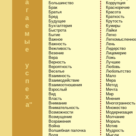
а
Большинство
Коррупция
Брак
Красноречие
г
Братья
Красота
а
Бред
Краткость
Будущее
Крутость
е
Бухгалтерия
Кумиры
Быстрота
Лайки
м
Бытие
Легко
Важное
Легкомысленно
ы
Важность
Лень
е
Вежливость
Лидерство
Везение
Лицемерие
Вера
Ложь
Верность
Лучшее
у
Вероятность
Любовь
Веселье
Любопытство
с
Взаимность
Мало
п
Взаимодействие
Мера
Взаимоотношения
Метод
е
Взрослый
Мечта
Вид
Мир
х
Власть
Мнения
а"
Внимание
Многогранность
Внимательность
Множество
Возможности
Модернизация
Возмущение
Молчание
Возражения
Мораль
Война
Мотив
Волшебная палочка
Мудрость
Воля
Мысли