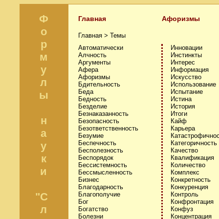
Ф
Главная
Афоризмы
о
Главная >
Темы
р
Автоматически
Инновации
м
Алчность
Инстинкты
Аргументы
Интерес
у
Афера
Информация
Афоризмы
Искусство
л
Бдительность
Использование
Беда
Испытание
ы
Бедность
Истина
Безделие
История
Безнаказанность
Итоги
н
Безопасность
Кайф
Безответственность
Карьера
а
Безумие
Катастрофично
Беспечность
Категоричность
у
Бесполезность
Качество
к
Беспорядок
Квалификация
Бессистемность
Количество
и
Бессмысленность
Комплекс
Бизнес
Конкретность
Благодарность
Конкуренция
"С
Благополучие
Контроль
Бог
Конфронтация
л
Богатство
Конфуз
Болезни
Концентрация