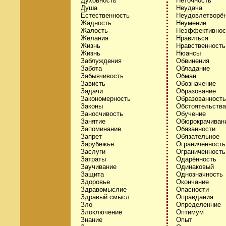
Духовность
Неточность
Душа
Неудача
Естественность
Неудовлетворё
Жадность
Неумение
Жалость
Неэффективнос
Желания
Нравиться
Жизнь
Нравственность
Жизнь
Нюансы
Заблуждения
Обвинения
Забота
Обладание
Забывчивость
Обман
Зависть
Обозначение
Задачи
Образование
Закономерность
Образованность
Законы
Обстоятельства
Заносчивость
Обучение
Занятие
Обюрокрачиван
Запоминание
Обязанности
Запрет
Обязательное
Зарубежье
Ограниченность
Заслуги
Ограниченность
Затраты
Одарённость
Заучивание
Одинаковый
Защита
Однозначность
Здоровье
Окончание
Здравомыслие
Опасности
Здравый смысл
Оправдания
Зло
Определенние
Злоключение
Оптимум
Знание
Опыт