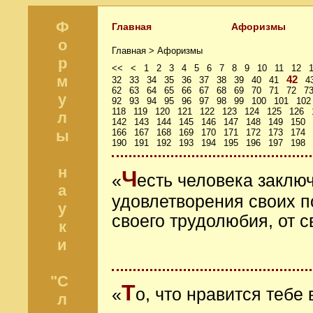
Ф
Главная
Афоризмы
о
Главная >
Афоризмы
р
<<
<
1
2
3
4
5
6
7
8
9
10
11
12
м
42
32
33
34
35
36
37
38
39
40
41
4
62
63
64
65
66
67
68
69
70
71
72
7
у
92
93
94
95
96
97
98
99
100
101
102
118
119
120
121
122
123
124
125
126
л
142
143
144
145
146
147
148
149
150
ы
166
167
168
169
170
171
172
173
174
190
191
192
193
194
195
196
197
198
н
Ч
«
есть человека заключ
а
удовлетворения своих п
у
своего трудолюбия, от с
к
и
"С
Т
«
о, что нравится тебе 
л