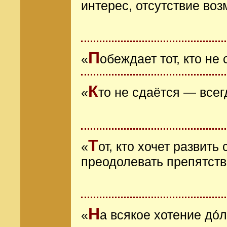
интерес, отсутствие во
П
«
обеждает тот, кто не
К
«
то не сдаётся ― все
Т
«
от, кто хочет развит
преодолевать препятст
Н
«
а всякое хотение дó