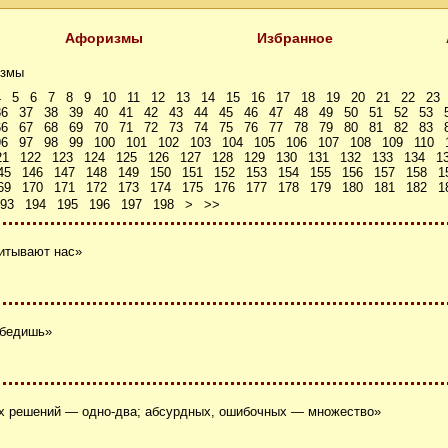
Афоризмы
Избранное
змы
4
5
6
7
8
9
10
11
12
13
14
15
16
17
18
19
20
21
22
23
36
37
38
39
40
41
42
43
44
45
46
47
48
49
50
51
52
53
66
67
68
69
70
71
72
73
74
75
76
77
78
79
80
81
82
83
96
97
98
99
100
101
102
103
104
105
106
107
108
109
110
21
122
123
124
125
126
127
128
129
130
131
132
133
134
1
45
146
147
148
149
150
151
152
153
154
155
156
157
158
1
69
170
171
172
173
174
175
176
177
178
179
180
181
182
1
93
194
195
196
197
198
>
>>
итывают нас»
убедишь»
х решений — одно-два; абсурдных, ошибочных — множество»