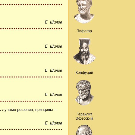
Е. Шилов
Пифагор
Е. Шилов
Е. Шилов
Конфуций
Е. Шилов
ть лучшие решения, принципы —
Гераклит
Эфесский
Е. Шилов