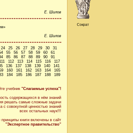
Е. Шилов
Сократ
ем»
Е. Шилов
24
25
26
27
28
29
30
31
54
55
56
57
58
59
60
61
84
85
86
87
88
89
90
91
111
112
113
114
115
116
117
35
136
137
138
139
140
141
59
160
161
162
163
164
165
83
184
185
186
187
188
189
йте учебник
"Слагаемые успеха"!
ость содержащихся в нём знаний
ия решать самые сложные задачи
а с совокупной ценностью знаний
всех остальных наук!!!
 принципы книги включены в сайт
"Экспертное правительство"