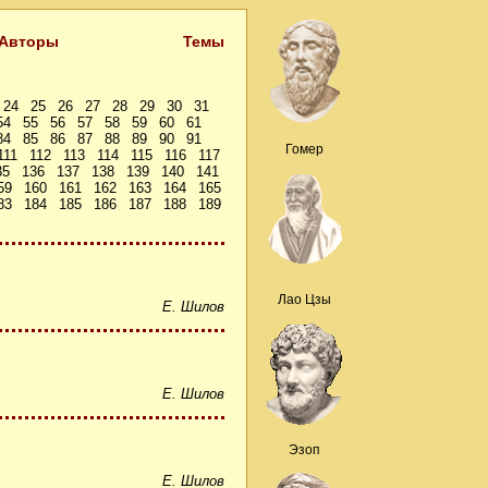
Авторы
Темы
24
25
26
27
28
29
30
31
54
55
56
57
58
59
60
61
84
85
86
87
88
89
90
91
Гомер
111
112
113
114
115
116
117
35
136
137
138
139
140
141
59
160
161
162
163
164
165
83
184
185
186
187
188
189
Лао Цзы
Е. Шилов
Е. Шилов
Эзоп
Е. Шилов