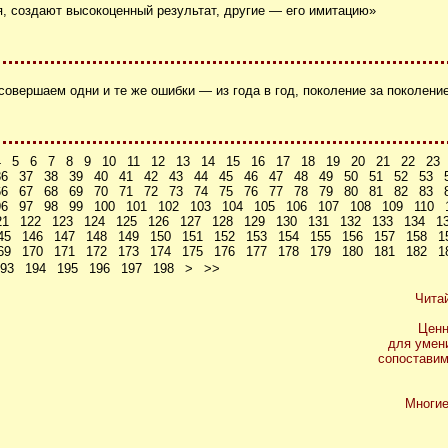
я, создают высокоценный результат, другие — его имитацию»
совершаем одни и те же ошибки — из года в год, поколение за поколени
4
5
6
7
8
9
10
11
12
13
14
15
16
17
18
19
20
21
22
23
36
37
38
39
40
41
42
43
44
45
46
47
48
49
50
51
52
53
66
67
68
69
70
71
72
73
74
75
76
77
78
79
80
81
82
83
96
97
98
99
100
101
102
103
104
105
106
107
108
109
110
21
122
123
124
125
126
127
128
129
130
131
132
133
134
1
45
146
147
148
149
150
151
152
153
154
155
156
157
158
1
69
170
171
172
173
174
175
176
177
178
179
180
181
182
1
93
194
195
196
197
198
>
>>
Чита
Ценн
для умен
сопоставим
Многие