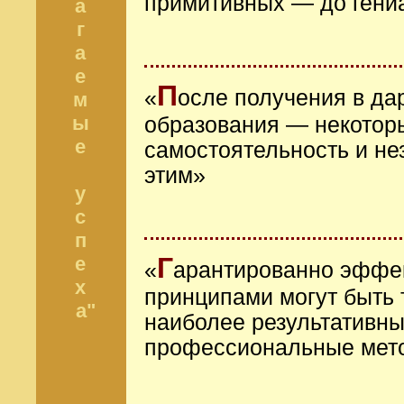
примитивных — до гени
а
г
а
е
П
«
осле получения в да
м
ы
образования — некотор
е
самостоятельность и не
этим»
у
с
п
Г
е
«
арантированно эффе
х
принципами могут быть 
а"
наиболее результативны
профессиональные мето