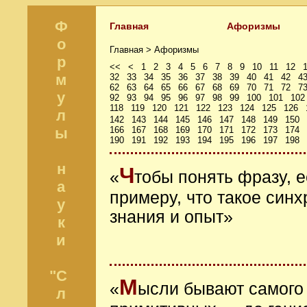
Ф
Главная
Афоризмы
о
Главная >
Афоризмы
р
<<
<
1
2
3
4
5
6
7
8
9
10
11
12
м
32
33
34
35
36
37
38
39
40
41
42
4
62
63
64
65
66
67
68
69
70
71
72
7
у
92
93
94
95
96
97
98
99
100
101
102
118
119
120
121
122
123
124
125
126
л
142
143
144
145
146
147
148
149
150
ы
166
167
168
169
170
171
172
173
174
190
191
192
193
194
195
196
197
198
н
Ч
«
тобы понять фразу, е
а
примеру, что такое си
у
знания и опыт»
к
и
"С
М
«
ысли бывают самого 
л