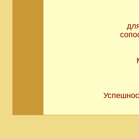
дл
сопо
Успешнос