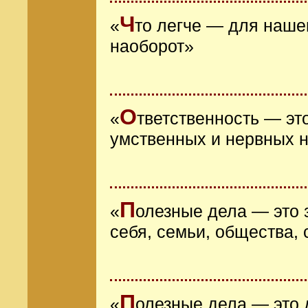
Ч
«
то легче — для наше
наоборот»
О
«
тветственность — это
умственных и нервных н
П
«
олезные дела — это 
себя, семьи, общества,
П
«
олезные дела — это 