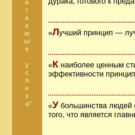
дурака, готового к пред
а
г
а
е
Л
«
учший принцип — лу
м
ы
е
К
у
«
наиболее ценным ст
с
эффективности принци
п
е
х
У
а"
«
большинства людей о
того, что является гла