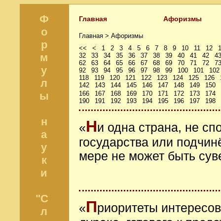
Ф
Главная
Афоризмы
о
Главная >
Афоризмы
р
<<
<
1
2
3
4
5
6
7
8
9
10
11
12
м
32
33
34
35
36
37
38
39
40
41
42
4
62
63
64
65
66
67
68
69
70
71
72
7
у
92
93
94
95
96
97
98
99
100
101
102
118
119
120
121
122
123
124
125
126
л
142
143
144
145
146
147
148
149
150
ы
166
167
168
169
170
171
172
173
174
190
191
192
193
194
195
196
197
198
н
Н
«
и одна страна, не сп
а
государства или подчинё
у
мере не может быть су
к
и
"С
П
«
риоритеты интересов
л