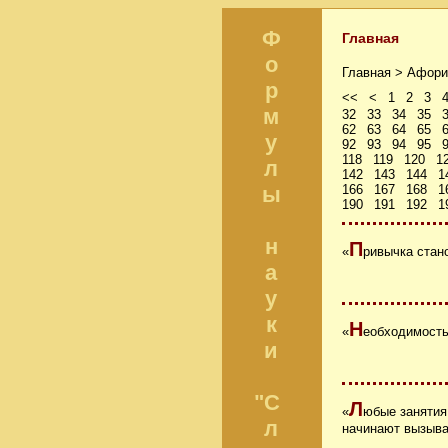
Ф
Главная
о
Главная >
Афори
р
<<
<
1
2
3
м
32
33
34
35
62
63
64
65
у
92
93
94
95
118
119
120
1
л
142
143
144
1
ы
166
167
168
1
190
191
192
1
н
П
«
ривычка стан
а
у
к
Н
«
еобходимость
и
"С
Л
«
юбые занятия
л
начинают вызыва