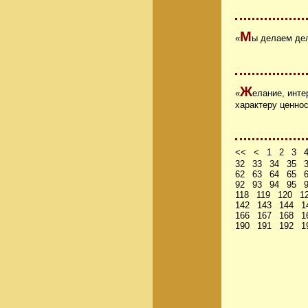
М
«
ы делаем дел
Ж
«
елание, инте
характеру ценно
<<
<
1
2
3
32
33
34
35
62
63
64
65
92
93
94
95
118
119
120
1
142
143
144
1
166
167
168
1
190
191
192
1