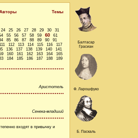
Авторы
Темы
24
25
26
27
28
29
30
31
60
54
55
56
57
58
59
61
84
85
86
87
88
89
90
91
Балтасар
111
112
113
114
115
116
117
Грасиан
35
136
137
138
139
140
141
59
160
161
162
163
164
165
83
184
185
186
187
188
189
Аристотель
Ф. Ларошфуко
Сенека-младший
тепенно входят в привычку и
Б. Паскаль