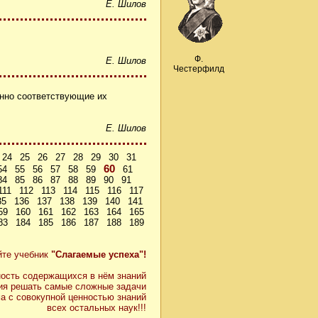
Е. Шилов
Ф.
Е. Шилов
Честерфилд
енно соответствующие их
Е. Шилов
24
25
26
27
28
29
30
31
60
54
55
56
57
58
59
61
84
85
86
87
88
89
90
91
111
112
113
114
115
116
117
35
136
137
138
139
140
141
59
160
161
162
163
164
165
83
184
185
186
187
188
189
йте учебник
"Слагаемые успеха"!
ость содержащихся в нём знаний
ия решать самые сложные задачи
а с совокупной ценностью знаний
всех остальных наук!!!