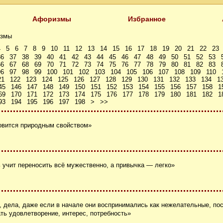
Афоризмы
Избранное
змы
4
5
6
7
8
9
10
11
12
13
14
15
16
17
18
19
20
21
22
23
36
37
38
39
40
41
42
43
44
45
46
47
48
49
50
51
52
53
66
67
68
69
70
71
72
73
74
75
76
77
78
79
80
81
82
83
96
97
98
99
100
101
102
103
104
105
106
107
108
109
110
21
122
123
124
125
126
127
128
129
130
131
132
133
134
1
45
146
147
148
149
150
151
152
153
154
155
156
157
158
1
69
170
171
172
173
174
175
176
177
178
179
180
181
182
1
93
194
195
196
197
198
>
>>
овится природным свойством»
 учит переносить всё мужественно, а привычка ― легко»
, дела, даже если в начале они воспринимались как нежелательные, пос
ть удовлетворение, интерес, потребность»