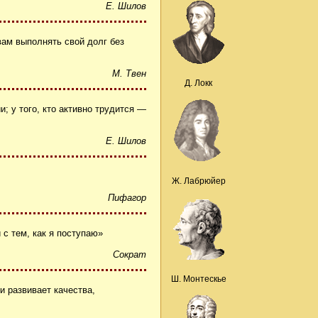
Е. Шилов
вам выполнять свой долг без
М. Твен
Д. Локк
и; у того, кто активно трудится ―
Е. Шилов
Ж. Лабрюйер
Пифагор
 с тем, как я поступаю»
Сократ
Ш. Монтескье
и развивает качества,