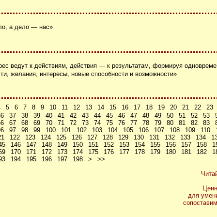
о, а дело ― нас»
рес ведут к действиям, действия ― к результатам, формируя одноврем
сти, желания, интересы, новые способности и возможности»
4
5
6
7
8
9
10
11
12
13
14
15
16
17
18
19
20
21
22
23
36
37
38
39
40
41
42
43
44
45
46
47
48
49
50
51
52
53
66
67
68
69
70
71
72
73
74
75
76
77
78
79
80
81
82
83
96
97
98
99
100
101
102
103
104
105
106
107
108
109
110
21
122
123
124
125
126
127
128
129
130
131
132
133
134
1
45
146
147
148
149
150
151
152
153
154
155
156
157
158
1
69
170
171
172
173
174
175
176
177
178
179
180
181
182
1
93
194
195
196
197
198
>
>>
Чита
Ценн
для умен
сопоставим