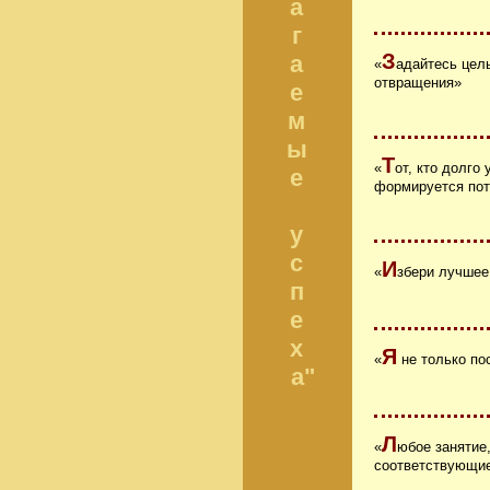
а
г
З
а
«
адайтесь цел
отвращения»
е
м
ы
Т
«
от, кто долго
е
формируется потр
у
с
И
«
збери лучшее
п
е
х
Я
«
не только пос
а"
Л
«
юбое занятие
соответствующие