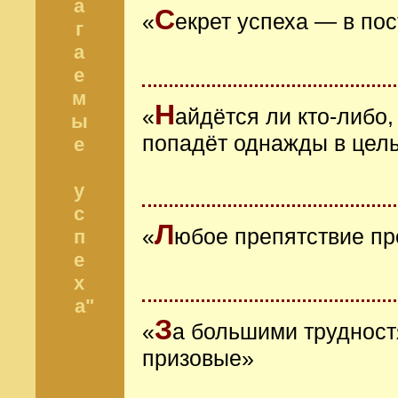
а
С
«
екрет успеха ― в по
г
а
е
м
Н
«
айдётся ли кто-либо,
ы
попадёт однажды в цел
е
у
с
Л
«
юбое препятствие пр
п
е
х
а"
З
«
а большими трудност
призовые»