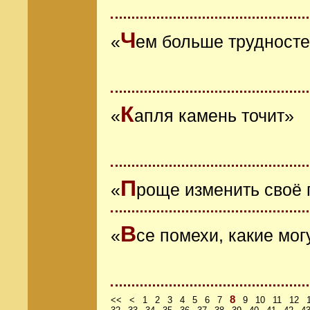
Ч
«
ем больше трудносте
К
«
апля камень точит»
П
«
роще изменить своё 
В
«
се помехи, какие мог
8
<<
<
1
2
3
4
5
6
7
9
10
11
12