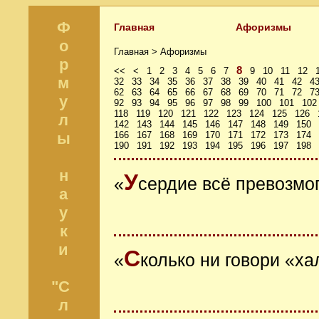
Ф
Главная
Афоризмы
о
Главная >
Афоризмы
р
8
<<
<
1
2
3
4
5
6
7
9
10
11
12
м
32
33
34
35
36
37
38
39
40
41
42
4
62
63
64
65
66
67
68
69
70
71
72
7
у
92
93
94
95
96
97
98
99
100
101
102
118
119
120
121
122
123
124
125
126
л
142
143
144
145
146
147
148
149
150
ы
166
167
168
169
170
171
172
173
174
190
191
192
193
194
195
196
197
198
н
У
«
сердие всё превозмо
а
у
к
и
С
«
колько ни говори «ха
"С
л