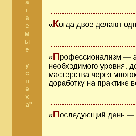
а
г
а
К
«
огда двое делают одн
е
м
ы
е
П
«
рофессионализм ― э
у
необходимого уровня, д
с
мастерства через много
п
доработку на практике 
е
х
а"
П
«
оследующий день ― 