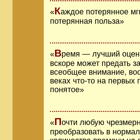
К
«
аждое потерянное мг
потерянная польза»
В
«
ремя ― лучший оценщ
вскоре может предать з
всеобщее внимание, вос
веках что-то на первых 
понятое»
П
«
очти любую чрезмерн
преобразовать в нормал