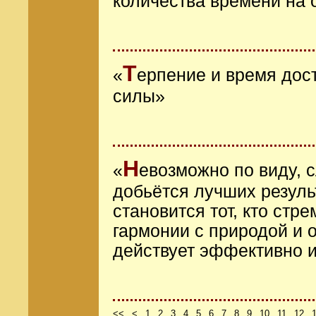
количества времени на 
Т
«
ерпение и время дос
силы»
Н
«
евозможно по виду, 
добьётся лучших резуль
становится тот, кто стр
гармонии с природой и 
действует эффективно 
<<
<
1
2
3
4
5
6
7
8
9
10
11
12