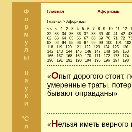
Ф
Главная
Афоризмы
о
Главная >
Афоризмы
р
<<
<
1
2
3
4
5
6
7
8
9
10
11
12
м
32
33
34
35
36
37
38
39
40
41
42
4
62
63
64
65
66
67
68
69
70
71
72
7
у
92
93
94
95
96
97
98
99
100
101
102
118
119
120
121
122
123
124
125
126
л
142
143
144
145
146
147
148
149
150
ы
166
167
168
169
170
171
172
173
174
190
191
192
193
194
195
196
197
198
н
О
«
пыт дорогого стоит, 
а
умеренные траты, потери
у
бывают оправданы»
к
и
"С
Н
«
ельзя иметь верного 
л