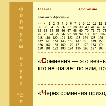
Ф
Главная
Афоризмы
о
Главная >
Афоризмы
р
<<
<
1
2
3
4
5
6
7
8
9
10
11
12
м
32
33
34
35
36
37
38
39
40
41
42
4
62
63
64
65
66
67
68
69
70
71
72
7
у
92
93
94
95
96
97
98
99
100
101
102
118
119
120
121
122
123
124
125
126
л
142
143
144
145
146
147
148
149
150
ы
166
167
168
169
170
171
172
173
174
190
191
192
193
194
195
196
197
198
н
С
«
омнения ― это вечные
а
кто не шагает по ним, п
у
к
и
Ч
«
ерез сомнения прихо
"С
л