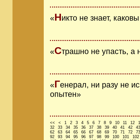
Н
«
икто не знает, каков
С
«
трашно не упасть, а 
Г
«
енерал, ни разу не и
опытен»
<<
<
1
2
3
4
5
6
7
8
9
10
11
12
32
33
34
35
36
37
38
39
40
41
42
4
62
63
64
65
66
67
68
69
70
71
72
7
92
93
94
95
96
97
98
99
100
101
102