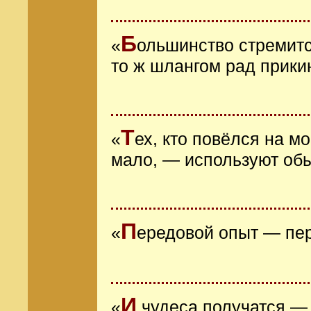
Б
«
ольшинство стремитс
то ж шлангом рад прик
Т
«
ех, кто повёлся на м
мало, — используют обы
П
«
ередовой опыт — пе
И
«
чудеса получатся — у