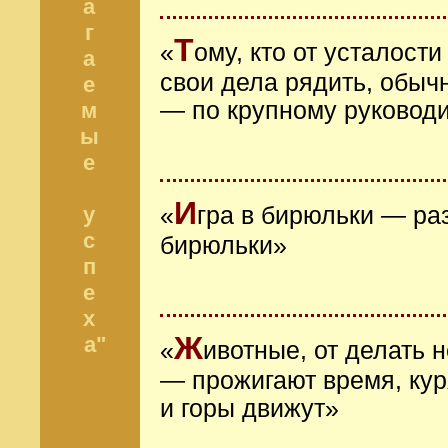
а
г
Т
«
ому, кто от усталост
а
свои дела рядить, обыч
е
— по крупному руковод
м
ы
е
И
у
«
гра в бирюльки — ра
с
бирюльки»
п
е
х
Ж
а"
«
ивотные, от делать н
— прожигают время, куря
и горы движут»