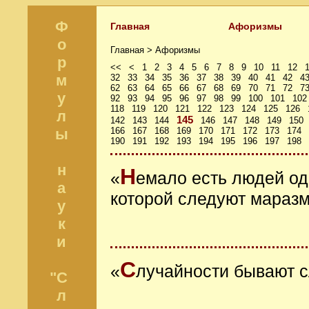
Ф
Главная
Афоризмы
о
Главная >
Афоризмы
р
<<
<
1
2
3
4
5
6
7
8
9
10
11
12
м
32
33
34
35
36
37
38
39
40
41
42
4
62
63
64
65
66
67
68
69
70
71
72
7
у
92
93
94
95
96
97
98
99
100
101
102
118
119
120
121
122
123
124
125
126
л
145
142
143
144
146
147
148
149
150
ы
166
167
168
169
170
171
172
173
174
190
191
192
193
194
195
196
197
198
н
Н
«
емало есть людей од
а
которой следуют мараз
у
к
и
С
«
лучайности бывают 
"С
л