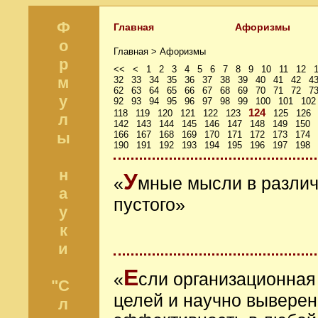
Ф
Главная
Афоризмы
о
Главная >
Афоризмы
р
<<
<
1
2
3
4
5
6
7
8
9
10
11
12
м
32
33
34
35
36
37
38
39
40
41
42
4
62
63
64
65
66
67
68
69
70
71
72
7
у
92
93
94
95
96
97
98
99
100
101
102
124
118
119
120
121
122
123
125
126
л
142
143
144
145
146
147
148
149
150
ы
166
167
168
169
170
171
172
173
174
190
191
192
193
194
195
196
197
198
н
У
«
мные мысли в различн
а
пустого»
у
к
и
Е
«
сли организационная
"С
целей и научно выверен
л