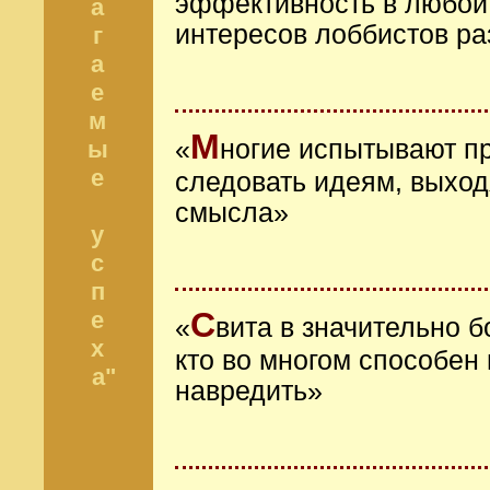
эффективность в любой
а
интересов лоббистов ра
г
а
е
м
М
«
ногие испытывают пр
ы
е
следовать идеям, выход
смысла»
у
с
п
С
е
«
вита в значительно б
х
кто во многом способен
а"
навредить»