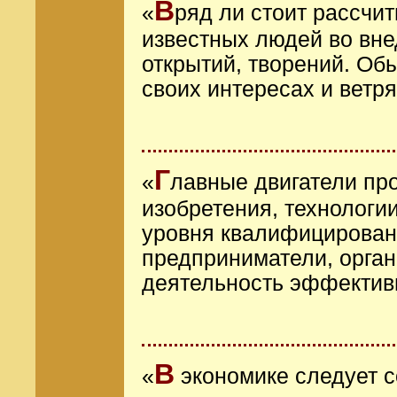
В
«
ряд ли стоит рассчи
известных людей во вн
открытий, творений. Об
своих интересах и ветр
Г
«
лавные двигатели пр
изобретения, технологи
уровня квалифицирован
предприниматели, орга
деятельность эффектив
В
«
экономике следует с