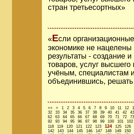
стран третьесортных»
Е
«
сли организационные
экономике не нацелены 
результаты - создание и
товаров, услуг высшего
учёным, специалистам и
объединившись, решать 
<<
<
1
2
3
4
5
6
7
8
9
10
11
12
32
33
34
35
36
37
38
39
40
41
42
4
62
63
64
65
66
67
68
69
70
71
72
7
92
93
94
95
96
97
98
99
100
101
102
124
118
119
120
121
122
123
125
126
142
143
144
145
146
147
148
149
150