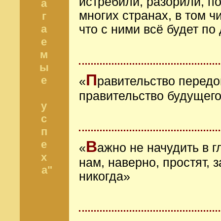
истребили, разорили, п
а
многих странах, в том ч
г
а
что с ними всё будет по
е
м
ы
П
е
«
равительство перед
правительство будущег
у
с
п
В
е
«
ажно не начудить в г
х
нам, наверно, простят, 
а"
никогда»