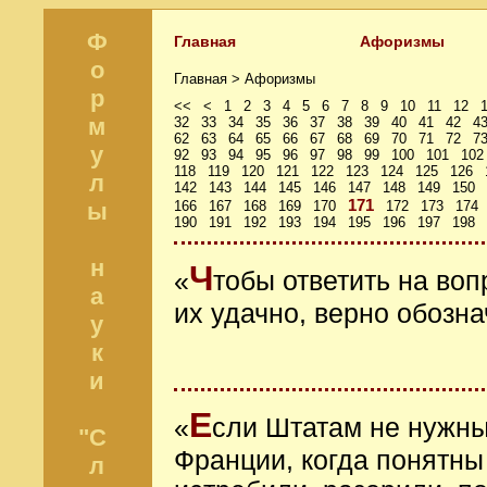
Ф
Главная
Афоризмы
о
Главная >
Афоризмы
р
<<
<
1
2
3
4
5
6
7
8
9
10
11
12
м
32
33
34
35
36
37
38
39
40
41
42
4
62
63
64
65
66
67
68
69
70
71
72
7
у
92
93
94
95
96
97
98
99
100
101
102
118
119
120
121
122
123
124
125
126
л
142
143
144
145
146
147
148
149
150
171
ы
166
167
168
169
170
172
173
174
190
191
192
193
194
195
196
197
198
н
Ч
«
тобы ответить на во
а
их удачно, верно обозна
у
к
и
Е
«
сли Штатам не нужны
"С
Франции, когда понятны 
л