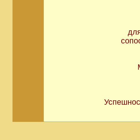
дл
сопо
Успешнос