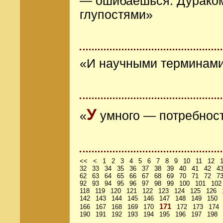
— ошибаешься. Дураком 
глупостями»
«И научными терминами 
У
«
умного — потребност
<<
<
1
2
3
4
5
6
7
8
9
10
11
12
32
33
34
35
36
37
38
39
40
41
42
4
62
63
64
65
66
67
68
69
70
71
72
7
92
93
94
95
96
97
98
99
100
101
102
118
119
120
121
122
123
124
125
126
142
143
144
145
146
147
148
149
150
171
166
167
168
169
170
172
173
174
190
191
192
193
194
195
196
197
198