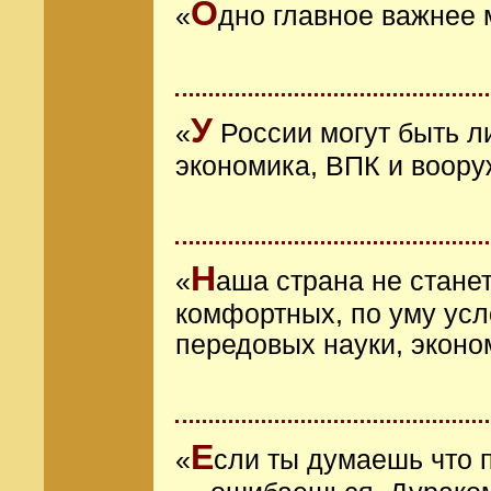
О
«
дно главное важнее 
У
«
России могут быть л
экономика, ВПК и воор
Н
«
аша страна не стане
комфортных, по уму усл
передовых науки, эконо
Е
«
сли ты думаешь что п