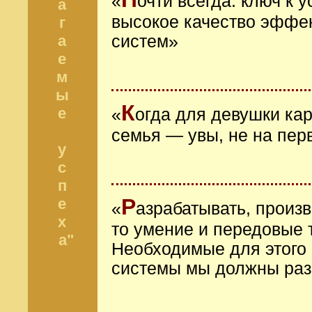
«
очти всегда: ключ к
а
высокое качество эффе
г
а
систем»
е
м
ы
К
е
«
огда для девушки ка
семья — увы, не на пер
у
с
п
Р
е
«
азрабатывать, произ
х
то умение и передовые 
а"
Необходимые для этого 
системы мы должны раз