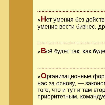
Н
«
ет умения без действ
умение вести бизнес, д
В
«
сё будет так, как буд
О
«
рганизационные фор
нас за основу, — закон
того, что и тут и там в
приоритетным, команду