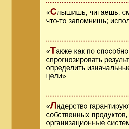
С
«
лышишь, читаешь, с
что-то запомнишь; испо
Т
«
акже как по способн
спрогнозировать результ
определить изначальные
цели»
Л
«
идерство гарантиру
собственных продуктов,
организационные систе