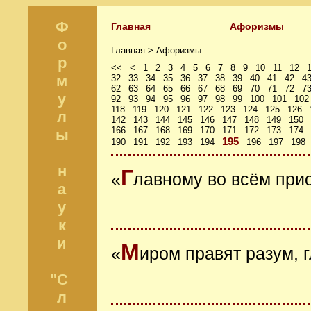
Ф
Главная
Афоризмы
о
Главная >
Афоризмы
р
<<
<
1
2
3
4
5
6
7
8
9
10
11
12
м
32
33
34
35
36
37
38
39
40
41
42
4
62
63
64
65
66
67
68
69
70
71
72
7
у
92
93
94
95
96
97
98
99
100
101
102
118
119
120
121
122
123
124
125
126
л
142
143
144
145
146
147
148
149
150
166
167
168
169
170
171
172
173
174
ы
195
190
191
192
193
194
196
197
198
н
Г
«
лавному во всём при
а
у
к
и
М
«
иром правят разум, 
"С
л