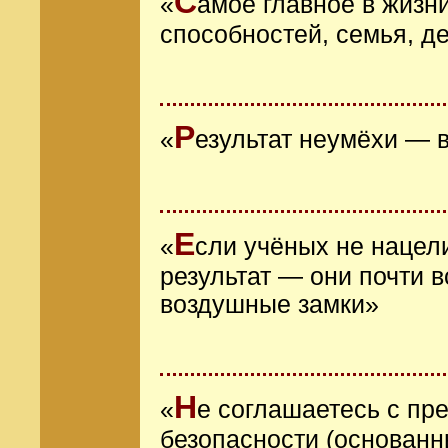
С
«
амое главное в жизн
способностей, семья, д
Р
«
езультат неумёхи — 
Е
«
сли учёных не нацел
результат — они почти в
воздушные замки»
Н
«
е соглашаетесь с п
безопасности (основанн