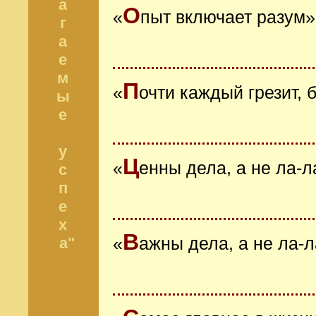
а
О
«
пыт включает разум»
г
а
е
м
П
«
очти каждый грезит,
ы
е
у
Ц
«
енны дела, а не ла-л
с
п
е
х
В
а"
«
ажны дела, а не ла-