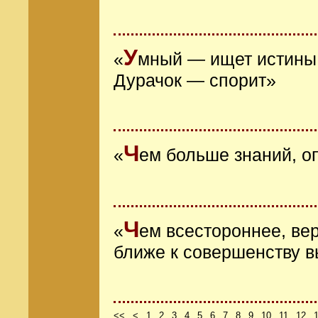
У
«
мный — ищет истины,
Дурачок — спорит»
Ч
«
ем больше знаний, о
Ч
«
ем всестороннее, ве
ближе к совершенству 
<<
<
1
2
3
4
5
6
7
8
9
10
11
12