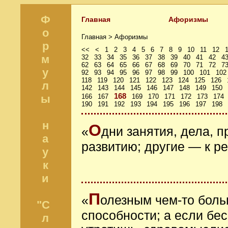
Ф
Главная
Афоризмы
о
Главная >
Афоризмы
р
<<
<
1
2
3
4
5
6
7
8
9
10
11
12
м
32
33
34
35
36
37
38
39
40
41
42
4
62
63
64
65
66
67
68
69
70
71
72
7
у
92
93
94
95
96
97
98
99
100
101
102
118
119
120
121
122
123
124
125
126
л
142
143
144
145
146
147
148
149
150
168
ы
166
167
169
170
171
172
173
174
190
191
192
193
194
195
196
197
198
н
О
«
дни занятия, дела, 
а
развитию; другие — к р
у
к
и
П
«
олезным чем-то бол
"С
способности; а если бе
л