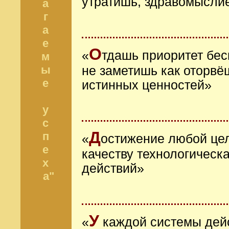
утратишь, здравомысли
а
г
а
е
О
«
тдашь приоритет бе
м
ы
не заметишь как оторвё
е
истинных ценностей»
у
с
Д
п
«
остижение любой цел
е
качеству технологическ
х
действий»
а"
У
«
каждой системы дейс