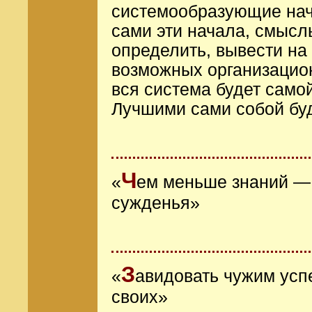
системообразующие нач
сами эти начала, смысл
определить, вывести на
возможных организацио
вся система будет само
Лучшими сами собой буд
Ч
«
ем меньше знаний — 
сужденья»
З
«
авидовать чужим усп
своих»