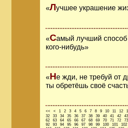
Л
«
учшее украшение жи
С
«
амый лучший способ 
кого-нибудь»
Н
«
е жди, не требуй от
ты обретёшь своё счаст
<<
<
1
2
3
4
5
6
7
8
9
10
11
12
32
33
34
35
36
37
38
39
40
41
42
4
62
63
64
65
66
67
68
69
70
71
72
7
92
93
94
95
96
97
98
99
100
101
102