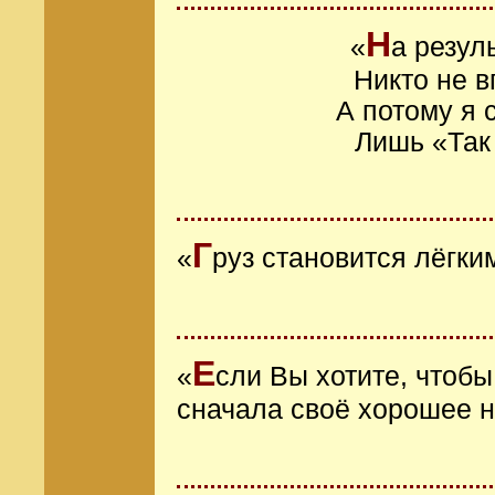
Н
«
а резул
Никто не в
А потому я
Лишь «Так
Г
«
руз становится лёгки
Е
«
сли Вы хотите, чтоб
сначала своё хорошее 