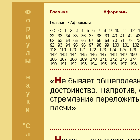
Ф
Главная
Афоризмы
о
Главная >
Афоризмы
р
<<
<
1
2
3
4
5
6
7
8
9
10
11
12
м
32
33
34
35
36
37
38
39
40
41
42
4
62
63
64
65
66
67
68
69
70
71
72
7
у
92
93
94
95
96
97
98
99
100
101
102
118
119
120
121
122
123
124
125
126
л
142
143
144
145
146
147
148
149
150
ы
166
167
168
169
170
171
172
173
174
190
191
192
193
194
195
196
197
198
н
Н
«
е бывает общеполезн
а
достоинство. Напротив,
у
стремление переложить
к
плечи»
и
"С
л
Н