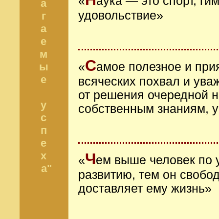
«
аука ― это спорт, г
а
удовольствие»
г
а
е
м
С
«
амое полезное и при
ы
е
всяческих похвал и ув
от решения очередной н
у
собственным знаниям, 
с
п
е
х
Ч
«
ем выше человек по 
а"
развитию, тем он свобо
доставляет ему жизнь»