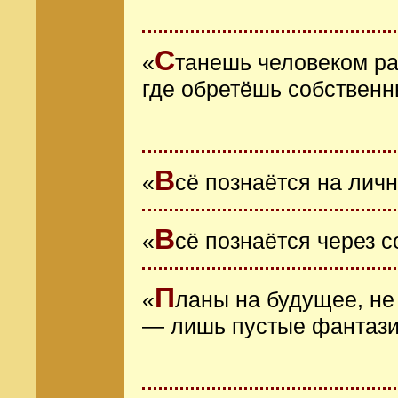
С
«
танешь человеком ра
где обретёшь собственн
В
«
сё познаётся на лич
В
«
сё познаётся через 
П
«
ланы на будущее, не
— лишь пустые фантази