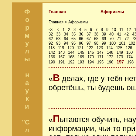
Ф
Главная
Афоризмы
о
Главная >
Афоризмы
р
<<
<
1
2
3
4
5
6
7
8
9
10
11
12
м
32
33
34
35
36
37
38
39
40
41
42
4
62
63
64
65
66
67
68
69
70
71
72
7
у
92
93
94
95
96
97
98
99
100
101
102
118
119
120
121
122
123
124
125
126
л
142
143
144
145
146
147
148
149
150
166
167
168
169
170
171
172
173
174
ы
197
190
191
192
193
194
195
196
198
н
В
«
делах, где у тебя не
а
обретёшь, ты будешь о
у
к
и
П
«
ытаются обучить, на
"С
информации, чьи-то при
л