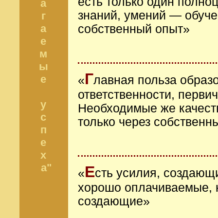
есть только один полно
а
знаний, умений — обуче
г
а
собственный опыт»
е
м
ы
Г
е
«
лавная польза образ
ответственности, перви
у
Необходимые же качеств
с
только через собственн
п
е
х
а"
Е
«
сть усилия, создающи
хорошо оплачиваемые, н
создающие»