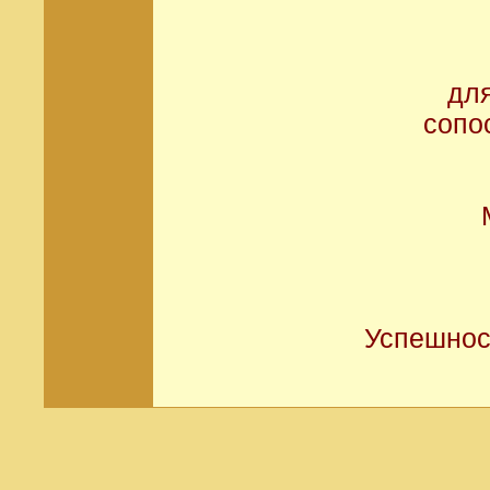
дл
сопо
Успешнос